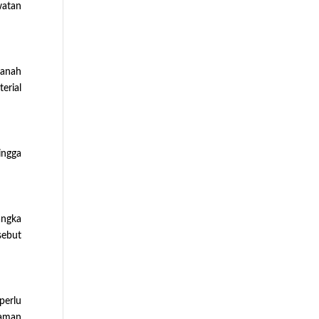
watan
tanah
erial
ingga
angka
sebut
perlu
laman