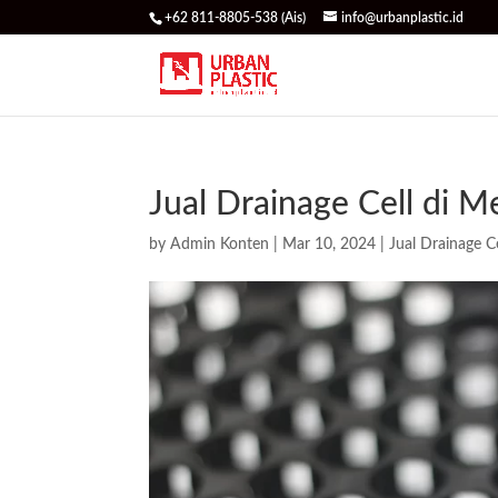
+62 811-8805-538 (Ais)
info@urbanplastic.id
Jual Drainage Cell di 
by
Admin Konten
|
Mar 10, 2024
|
Jual Drainage Ce