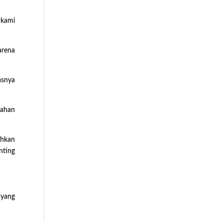
 kami
arena
asnya
bahan
uhkan
nting
 yang