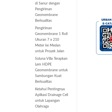
di Sanur dengan
E-Catalogue
Pengiriman
bran
Geomembrane
Berkualitas
Pengiriman
ng
Geomembrane 1 Roll
Ukuran 7 x 210
Meter ke Medan
untuk Proyek Jalan
Soluna Villa Terapkan
Lem HDPE
Cell
Geomembrane untuk
brane
Sambungan Kuat
Berkualitas
ronjong
Ketahui Pentingnya
omembrane
Aplikasi Drainage Cell
untuk Lapangan
PE
Olahraga
 Rod