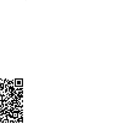
Kantor Kami
Jl. Kapuk Raya No.14,
Kapuk, Kecamatan
Cengkareng, Kota Jakarta
Barat, Daerah Khusus
Ibukota Jakarta 11720