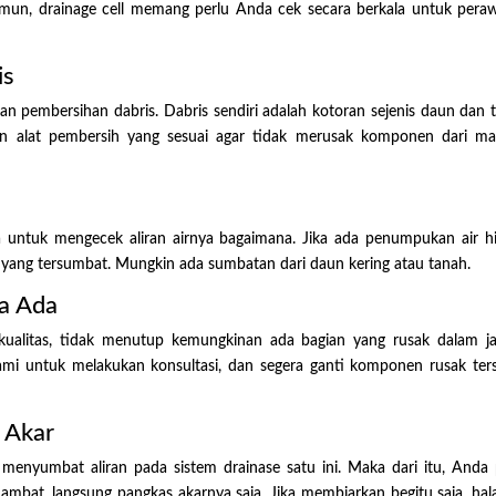
mun, drainage cell memang perlu Anda cek secara berkala untuk pera
is
ukan pembersihan dabris. Dabris sendiri adalah kotoran sejenis daun dan 
an alat pembersih yang sesuai agar tidak merusak komponen dari mat
pa untuk mengecek aliran airnya bagaimana. Jika ada penumpukan air h
yang tersumbat. Mungkin ada sumbatan dari daun kering atau tanah.
ka Ada
rkualitas, tidak menutup kemungkinan ada bagian yang rusak dalam j
ami untuk melakukan konsultasi, dan segera ganti komponen rusak ter
 Akar
 menyumbat aliran pada sistem drainase satu ini. Maka dari itu, Anda 
ambat, langsung pangkas akarnya saja. Jika membiarkan begitu saja, ha