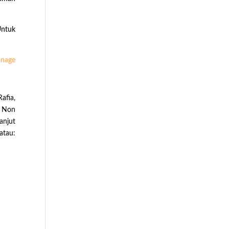
Untuk
inage
afia,
e Non
anjut
atau: