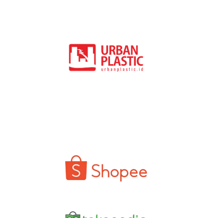
Marketplace
Produk
Jakarta
Geomembran
Geomembran
Geocell
Geotextile W
Geotextile N