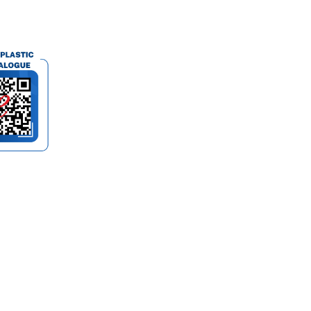
Gg. Bogenvil Jl.
Candimendiro No.3, Candi
Karang, Sardonoharjo, Kec.
Ngaglik, Kabupaten
Sleman, Daerah Istimewa
Yogyakarta 55581