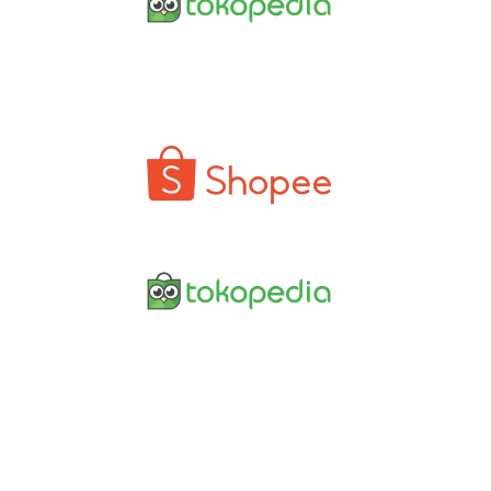
Geogrid
Lem Geomem
Pipa HDPE
Yogyakarta
Kawat Bronjo
Welding Rod
Kategori
Jual Drainage 
Jual Geomem
Jual Kawat B
Kontak
Jual Lem Ge
+62 822-9933-3938
Jual Pipa HD
(Panni)
Jual Welding