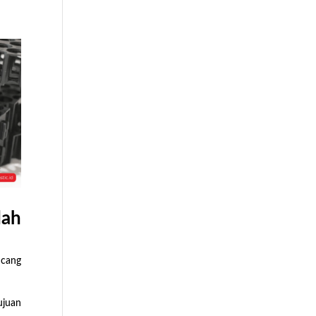
dah
ncang
ujuan