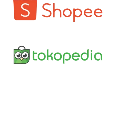
Kontak
+62 822-9933-3938 (Panni)
+62 811-9151-338 (Anna)
+62 811-8805-538 (Ais)