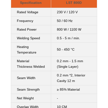
Specification
LST 800D
Rated Voltage
230 V / 120 V
Frequency
50 / 60 Hz
Rated Power
800 W / 1100 W
Welding Speed
0.5 - 5 m / min.
Heating
50 - 450 °C
Temperature
Material
0.2 mm - 1.5 mm
Thickness Welded
(Single Layer)
0.2 mm *2, Interior
Seam Width
Cavity 12 m
Seam Strength
≥ 85% Material
Net Weight
-
Overlap Width
10 CM