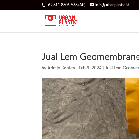
+62 811-8805-538 (Ais)
info@urbanplastic.id
Jual Lem Geomembrane 
by
Admin Konten
|
Feb 9, 2024
|
Jual Lem Geome