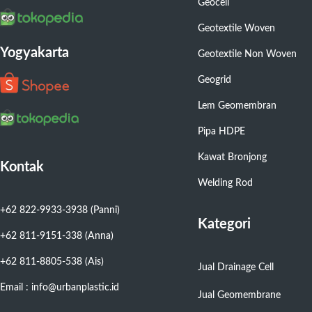
Geocell
Geotextile Woven
Yogyakarta
Geotextile Non Woven
Geogrid
Lem Geomembran
Pipa HDPE
Kawat Bronjong
Kontak
Welding Rod
+62 822-9933-3938 (Panni)
Kategori
+62 811-9151-338 (Anna)
+62 811-8805-538 (Ais)
Jual Drainage Cell
Email : info@urbanplastic.id
Jual Geomembrane