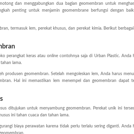
motong dan menggabungkan dua bagian geomembran untuk menghas
langkah penting untuk menjamin geomembrane berfungsi dengan bai
 termasuk lem, perekat khusus, dan perekat kimia. Berikut berbagai
mbran
ko perangkat keras atau online contohnya saja di Urban Plastic. Anda 
 tahan lama.
leh produsen geomembran. Setelah mengoleskan lem, Anda harus men
bran. Hal ini memastikan lem menempel dan geomembran dapat te
s
usus ditujukan untuk menyambung geomembran. Perekat unik ini tersed
husus ini tahan cuaca dan tahan lama.
ngi biaya perawatan karena tidak perlu terlalu sering diganti. Anda 
n geomembran.