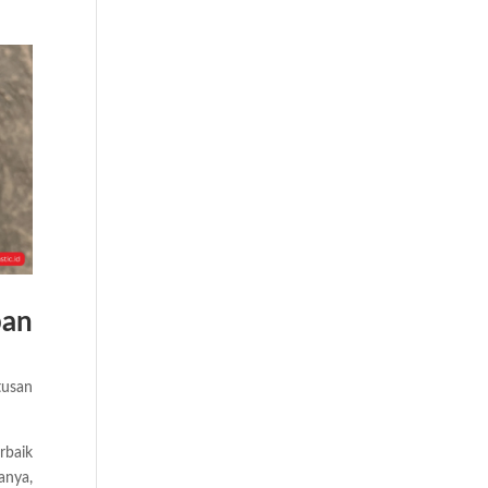
ban
tusan
rbaik
anya,