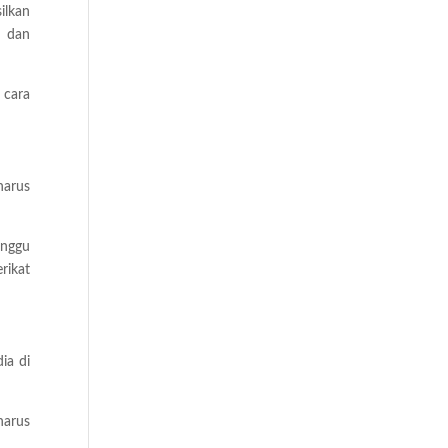
ilkan
k dan
 cara
harus
unggu
rikat
ia di
harus