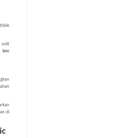
tidak
sulit
l lem
ngkan
tahan
arkan
an di
ic