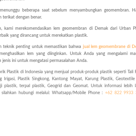
 menunggu beberapa saat sebelum menyambungkan geomembran. Ha
terikat dengan benar.
lem, kami merekomendasikan lem geomembran di Demak dari Urban Pl
erbaik yang dirancang untuk merekatkan plastik.
h teknik penting untuk memastikan bahwa
jual lem geomembrane di 
enghasilkan lem yang diinginkan. Untuk Anda yang mengalami ma
jenis ini untuk mengatasi permasalahan Anda.
ik Plastik di Indonesia yang menjual produk-produk plastik seperti Tali R
ng Irigasi, Plastik Singkong, Kantong Mayat, Karung Plastik, Geotextil
lastik, terpal plastik, Geogrid dan Geomat. Untuk informasi lebih l
, silahkan hubungi melalui: Whatsapp/Mobile Phone :
+62 822 9933 