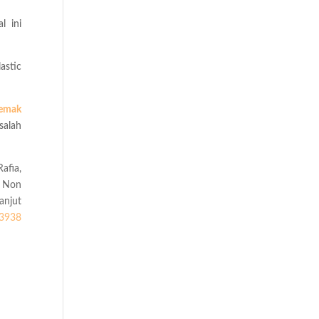
l ini
astic
Demak
salah
afia,
e Non
anjut
3938