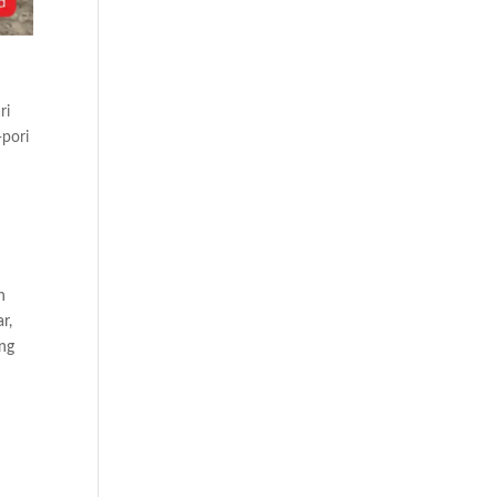
ri
-pori
m
n
r,
ang