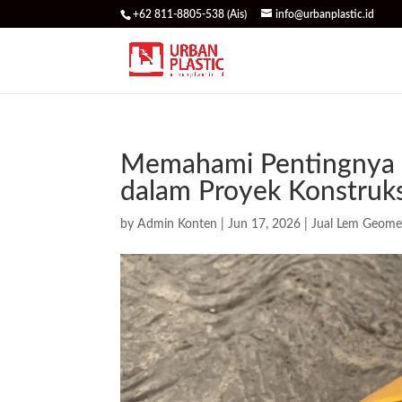
+62 811-8805-538 (Ais)
info@urbanplastic.id
Memahami Pentingnya
dalam Proyek Konstruks
by
Admin Konten
|
Jun 17, 2026
|
Jual Lem Geom