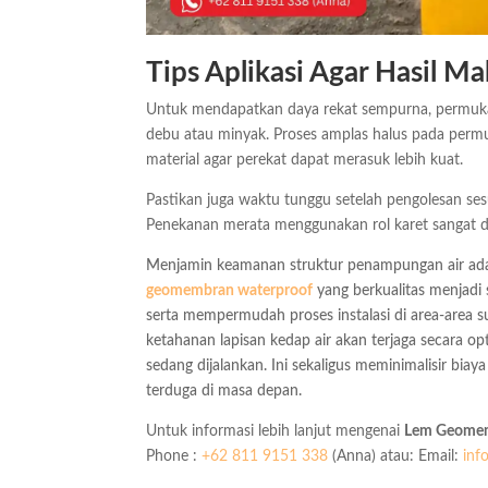
Tips Aplikasi Agar Hasil M
Untuk mendapatkan daya rekat sempurna, permukaa
debu atau minyak. Proses amplas halus pada permu
material agar perekat dapat merasuk lebih kuat.
Pastikan juga waktu tunggu setelah pengolesan se
Penekanan merata menggunakan rol karet sangat 
Menjamin keamanan struktur penampungan air adal
geomembran waterproof
yang berkualitas menjadi 
serta mempermudah proses instalasi di area-area su
ketahanan lapisan kedap air akan terjaga secara o
sedang dijalankan. Ini sekaligus meminimalisir bia
terduga di masa depan.
Untuk informasi lebih lanjut mengenai
Lem Geome
Phone :
+62 811 9151 338
(Anna) atau: Email:
inf