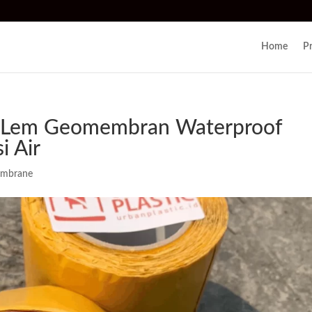
Home
P
 Lem Geomembran Waterproof
i Air
embrane