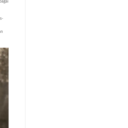
bagai
s-
an