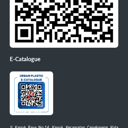
E-Catalogue
Kantor Kami
Jl. Kapuk Raya No.14, Kapuk, Kecamatan Cengkareng, Kota